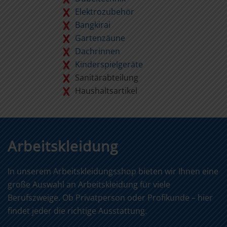
Elektrozubehör
Bangkirai
Gartenzäune
Dachrinnen
Kinderspielgeräte
Sanitärabteilung
Haushaltsartikel
Arbeitskleidung
In unserem Arbeitskleidungsshop bieten wir Ihnen eine
große Auswahl an Arbeitskleidung für viele
Berufszweige. Ob Privatperson oder Profikunde – hier
findet jeder die richtige Ausstattung.